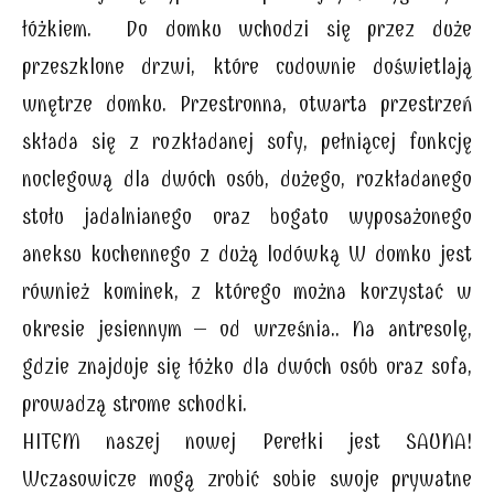
łóżkiem. Do domku wchodzi się przez duże
przeszklone drzwi, które cudownie doświetlają
wnętrze domku. Przestronna, otwarta przestrzeń
składa się z rozkładanej sofy, pełniącej funkcję
noclegową dla dwóch osób, dużego, rozkładanego
stołu jadalnianego oraz bogato wyposażonego
aneksu kuchennego z dużą lodówką W domku jest
również kominek, z którego można korzystać w
okresie jesiennym – od września.. Na antresolę,
gdzie znajduje się łóżko dla dwóch osób oraz sofa,
prowadzą strome schodki.
HITEM naszej nowej Perełki jest SAUNA!
Wczasowicze mogą zrobić sobie swoje prywatne